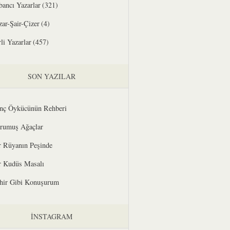
bancı Yazarlar
(321)
zar-Şair-Çizer
(4)
li Yazarlar
(457)
SON YAZILAR
nç Öykücünün Rehberi
rumuş Ağaçlar
r Rüyanın Peşinde
r Kudüs Masalı
hir Gibi Konuşurum
İNSTAGRAM