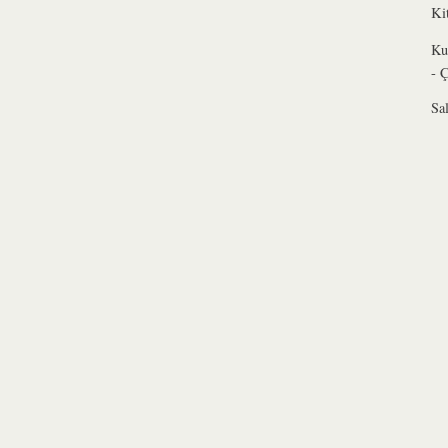
Ki
Ku
- 
Sa