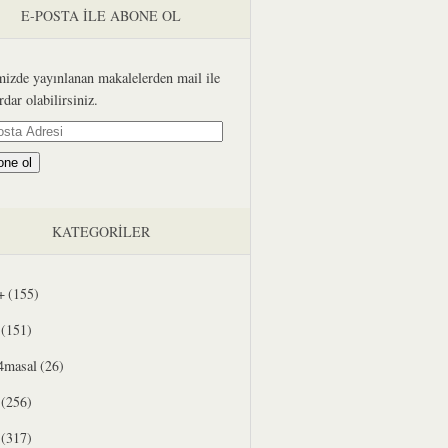
E-POSTA ILE ABONE OL
mizde yayınlanan makalelerden mail ile
rdar olabilirsiniz.
a
one ol
si
KATEGORILER
+
(155)
(151)
4masal
(26)
(256)
(317)