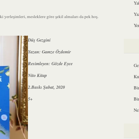
Ya
Ya
ki yerleşimleri, mesleklere göre şekil almaları da pek hoş.
Yer
Düş Gezgini
Yazan: Gamze Özdemir
Resimleyen: Gözde Eyce
Ge
Nito Kitap
Ku
2.Baskı Şubat, 2020
Bi
5+
Bi
Ne