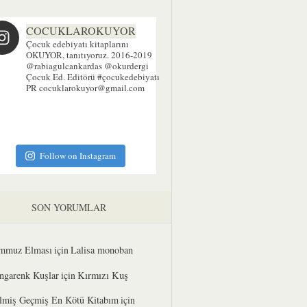
COCUKLAROKUYOR
Çocuk edebiyatı kitaplarını
OKUYOR, tanıtıyoruz. 2016-2019
@rabiagulcankardas @okurdergi
Çocuk Ed. Editörü
#çocukedebiyatı
PR cocuklarokuyor@gmail.com
Follow on Instagram
SON YORUMLAR
mmuz Elması
için
Lalisa monoban
Kırmızı Kuş
ngarenk Kuşlar
için
lmiş Geçmiş En Kötü Kitabım
için