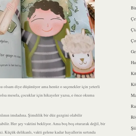
Bi
Çe
Çi
Ço
Ge
Ha
Ki
Kö
olsam diye düşünüyor ama henüz o seçenekler için yeterli
Ma
lsa mesela, çocuklar için hikayeler yazsa, e önce okuma
Ra
nlının imdadına. Şimdilik bir düz gezgini olabilir
Rö
lir. Her şey vaktini bekliyor. Ama boş boş oturarak değil, bir
Şii
nki. Küçük delikanlı, vakti gelene kadar hayallerin sırtında