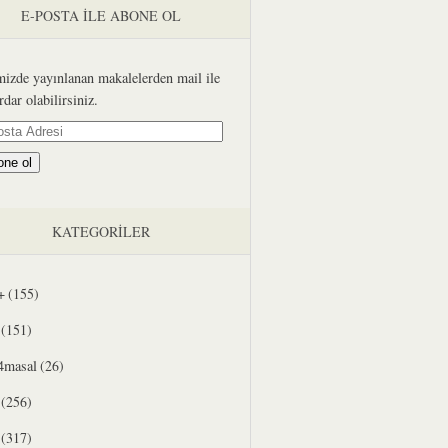
E-POSTA ILE ABONE OL
mizde yayınlanan makalelerden mail ile
rdar olabilirsiniz.
a
one ol
si
KATEGORILER
+
(155)
(151)
4masal
(26)
(256)
(317)