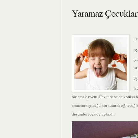
Yaramaz Çocuklar
Dü
Ki
ya
at
Ön
ku
bir emek yoktu. Fakat daha da kötüsü b
amacının çocuğu korkutarak eğiteceği
düşündürecek detaylardı.