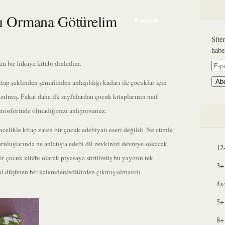
ı Ormana Götürelim
0 yorum
Site
habe
n bir hikaye kitabı dinledim.
E-
post
tap şeklinden şemalinden anlaşıldığı kadarı ile çocuklar için
Ab
Adre
zılmış. Fakat daha ilk sayfalardan çocuk kitaplarının naif
mosferinde olmadığınızı anlıyorsunuz.
celikle kitap zaten bir çocuk edebiyatı eseri değildi. Ne cümle
ruluşlarında ne anlatışta edebi dil zevkinizi devreye sokacak
12
ir çocuk kitabı olarak piyasaya sürülmüş bu yayının tek
3+
ni düşünen bir kalemden/editörden çıkmış olmasını
4x
5+
8+