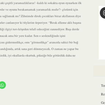
taki çeşitli yaramazlıkların! -kaldı ki sokakta oyun oynarken ilk
vardır ve oyunu bırakamamak yaramazlık mıdır?- çözümü için
 sağlamak mı? Zihnimde direk çocukları biraz akıllansın diye
eler canlanıyor ki tüylerim ürperiyor. “Bırak elleme aklı başına
ği ilgiyi ters köşeden telafi edeceğini zannediyor. Başı derde
ğınacak ama bir yere kadar. Sen o seslendiğinde işini
acını gidermedikçe, onu “görmedikçe” aranızda sahici bir bağ
andığında, artık sana geri dönmeyecek. O zaman ne yapar bu
rdik, iyi okullarda okuttuk, pikniğe bile götürdük daha ne
rest'te
WhatsApp'ta
Te
aşmak
paylaşmak
için
ın
tıklayın
Re
(Yeni
erede
pencerede
açılır)
Ge