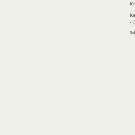
Ki
Ku
- 
Sa