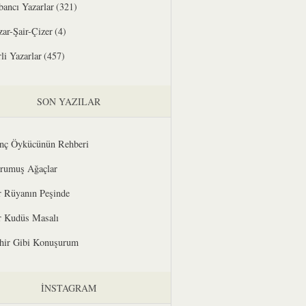
bancı Yazarlar
(321)
zar-Şair-Çizer
(4)
li Yazarlar
(457)
SON YAZILAR
nç Öykücünün Rehberi
rumuş Ağaçlar
r Rüyanın Peşinde
r Kudüs Masalı
hir Gibi Konuşurum
İNSTAGRAM