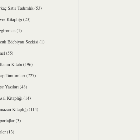
rkaç Satır Tadımlık
(53)
vre Kitaplığı
(23)
zgiroman
(1)
cuk Edebiyatı Seçkisi
(1)
nel
(55)
ftanın Kitabı
(196)
tap Tanıtımları
(727)
şe Yazıları
(48)
sal Kitaplığı
(14)
mazan Kitaplığı
(114)
portajlar
(3)
rler
(13)