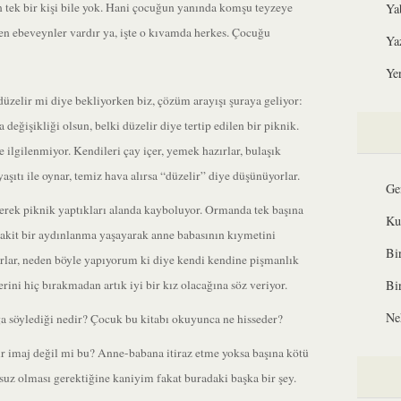
an tek bir kişi bile yok. Hani çocuğun yanında komşu teyzeye
Ya
en ebeveynler vardır ya, işte o kıvamda herkes. Çocuğu
Ya
Yer
 düzelir mi diye bekliyorken biz, çözüm arayışı şuraya geliyor:
 değişikliği olsun, belki düzelir diye tertip edilen bir piknik.
 ilgilenmiyor. Kendileri çay içer, yemek hazırlar, bulaşık
aşıtı ile oynar, temiz hava alırsa “düzelir” diye düşünüyorlar.
Ge
rek piknik yaptıkları alanda kayboluyor. Ormanda tek başına
Ku
 vakit bir aydınlanma yaşayarak anne babasının kıymetini
Bi
orlar, neden böyle yapıyorum ki diye kendi kendine pişmanlık
erini hiç bırakmadan artık iyi bir kız olacağına söz veriyor.
Bi
Ne
a söylediği nedir? Çocuk bu kitabı okuyunca ne hisseder?
ir imaj değil mi bu? Anne-babana itiraz etme yoksa başına kötü
nsuz olması gerektiğine kaniyim fakat buradaki başka bir şey.