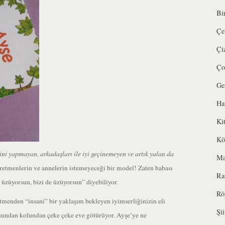
Bi
Çe
Çi
Ço
Ge
Ha
Ki
Kö
ini yapmayan, arkadaşları ile iyi geçinemeyen ve artık yalan da
Ma
retmenlerin ve annelerin istemeyeceği bir model! Zaten babası
Ra
 üzüyorsun, bizi de üzüyorsun” diyebiliyor.
Rö
etmenden “insani” bir yaklaşım bekleyen iyimserliğinizin eli
Şii
unundan kolundan çeke çeke eve götürüyor. Ayşe’ye ne