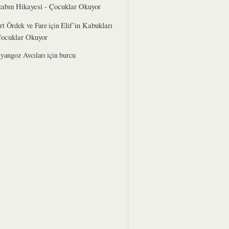
tabın Hikayesi - Çocuklar Okuyor
Elif’in Kabukları
rt Ördek ve Fare
için
Çocuklar Okuyor
lyangoz Avcıları
için
burcu