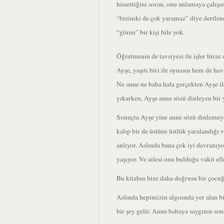
hissettiğini soran, onu anlamaya çalış
“bizimki de çok yaramaz” diye dertlen
“gören” bir kişi bile yok.
Öğretmenin de tavsiyesi ile işler biraz
Ayşe, yaşıtı biri ile oynasın hem de hava
Ne anne ne baba hala gerçekten Ayşe ile
yıkarken, Ayşe anne sözü dinleyen bir y
Sonuçta Ayşe yine anne sözü dinlemeye
kalıp bir de üstüne üstlük yaralandığı
anlıyor. Aslında bana çok iyi davranıy
yaşıyor. Ve ailesi onu bulduğu vakit ell
Bu kitabın bize daha doğrusu bir çocuğ
Aslında hepimizin algısında yer alan b
bir şey gelir. Anne babaya saygının so