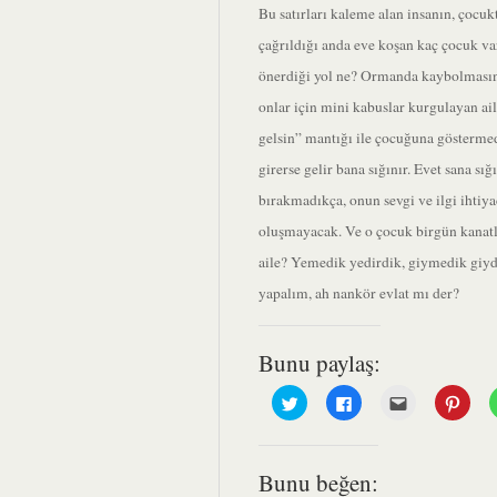
Bu satırları kaleme alan insanın, çocuk
çağrıldığı anda eve koşan kaç çocuk 
önerdiği yol ne? Ormanda kaybolmasını
onlar için mini kabuslar kurgulayan ail
gelsin” mantığı ile çocuğuna göstermedi
girerse gelir bana sığınır. Evet sana sı
bırakmadıkça, onun sevgi ve ilgi ihtiy
oluşmayacak. Ve o çocuk birgün kanatl
aile? Yemedik yedirdik, giymedik giydi
yapalım, ah nankör evlat mı der?
Bunu paylaş:
Twitter
Facebook'ta
Arkadaşınızla
Pinte
üzerinde
paylaşmak
e-
payl
paylaşmak
için
posta
için
için
tıklayın
üzerinden
tıklay
tıklayın
(Yeni
paylaşmak
(Yeni
(Yeni
pencerede
için
penc
Bunu beğen:
pencerede
açılır)
tıklayın
açılır)
açılır)
(Yeni