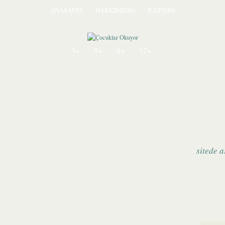
ANASAYFA
HAKKIMIZDA
İLETİŞİM
3+
5+
8+
12+
sitede a