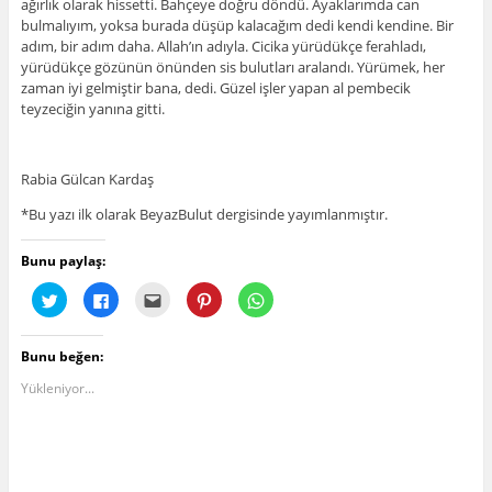
ağırlık olarak hissetti. Bahçeye doğru döndü. Ayaklarımda can
bulmalıyım, yoksa burada düşüp kalacağım dedi kendi kendine. Bir
adım, bir adım daha. Allah’ın adıyla. Cicika yürüdükçe ferahladı,
yürüdükçe gözünün önünden sis bulutları aralandı. Yürümek, her
zaman iyi gelmiştir bana, dedi. Güzel işler yapan al pembecik
teyzeciğin yanına gitti.
Rabia Gülcan Kardaş
*Bu yazı ilk olarak BeyazBulut dergisinde yayımlanmıştır.
Bunu paylaş:
T
F
A
P
W
w
a
r
i
h
i
c
k
n
a
t
e
a
t
t
t
b
d
e
s
Bunu beğen:
e
o
a
r
A
r
o
ş
e
p
ü
k
ı
s
p
Yükleniyor...
z
'
n
t
'
e
t
ı
'
t
r
a
z
t
a
i
p
l
e
p
n
a
a
p
a
d
y
e
a
y
e
l
-
y
l