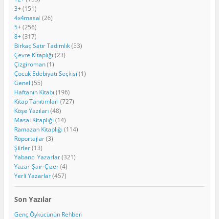
3+
(151)
4x4masal
(26)
5+
(256)
8+
(317)
Birkaç Satır Tadımlık
(53)
Çevre Kitaplığı
(23)
Çizgiroman
(1)
Çocuk Edebiyatı Seçkisi
(1)
Genel
(55)
Haftanın Kitabı
(196)
Kitap Tanıtımları
(727)
Köşe Yazıları
(48)
Masal Kitaplığı
(14)
Ramazan Kitaplığı
(114)
Röportajlar
(3)
Şiirler
(13)
Yabancı Yazarlar
(321)
Yazar-Şair-Çizer
(4)
Yerli Yazarlar
(457)
Son Yazılar
Genç Öykücünün Rehberi