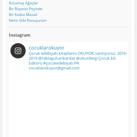
Kurumuş Ağaçlar
Bir Rüyanın Peşinde
Bir Kudüs Masalı
Nehir Gibi Konuşurum
İnstagram
cocuklarokuyor
Çocuk edebiyatı kitaplarını OKUYOR, tanıtıyoruz. 2016-
2019
@rabiagulcankardas @okurdergi Çocuk Ed.
Editörü
#çocukedebiyatı
PR
cocuklarokuyor@gmail.com