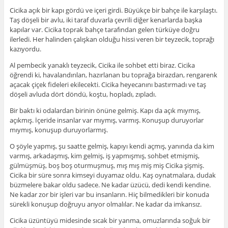
Cicika açık bir kapı gördü ve içeri girdi. Büyükçe bir bahçe ile karşılaştı.
Taş döşeli bir avlu, iki taraf duvarla çevrili diğer kenarlarda başka
kapılar var. Cicika toprak bahçe tarafından gelen türküye doğru
ilerledi. Her halinden çalışkan olduğu hissi veren bir teyzecik, toprağı
kazıyordu.
Al pembecik yanaklı teyzecik, Cicika ile sohbet etti biraz. Cicika
öğrendi ki, havalandırılan, hazırlanan bu toprağa birazdan, rengarenk
açacak çiçek fideleri ekilecekti. Cicika heyecanını bastırmadı ve taş
döşeli avluda dört döndü, koştu, hopladı, zıpladı.
Bir baktı ki odalardan birinin önüne gelmiş. Kapı da açık mıymış,
açıkmış. İçeride insanlar var mıymış, varmış. Konuşup duruyorlar
mıymış, konuşup duruyorlarmış.
O şöyle yapmış, şu saatte gelmiş, kapıyı kendi açmış, yanında da kim
varmış, arkadaşmış, kim gelmiş, iş yapmışmış, sohbet etmişmiş,
gülmüşmüş, boş boş oturmuşmuş, mış mış miş miş Cicika şişmiş.
Cicika bir süre sonra kimseyi duyamaz oldu. Kaş oynatmalara, dudak
büzmelere bakar oldu sadece. Ne kadar üzücü, dedi kendi kendine.
Ne kadar zor bir işleri var bu insanların. Hiç bilmedikleri bir konuda
sürekli konuşup doğruyu arıyor olmalılar. Ne kadar da imkansız.
Cicika üzüntüyü midesinde sıcak bir yanma, omuzlarında soğuk bir