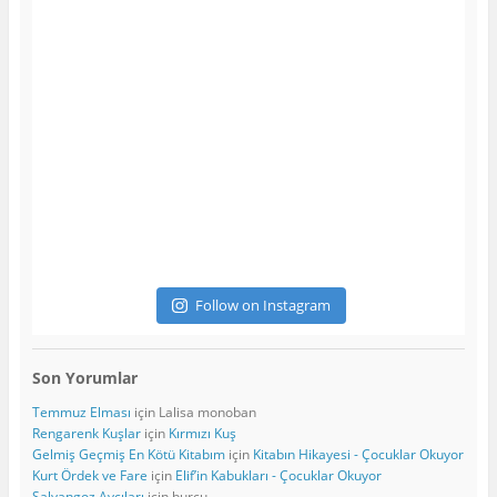
Follow on Instagram
Son Yorumlar
Temmuz Elması
için
Lalisa monoban
Rengarenk Kuşlar
için
Kırmızı Kuş
Gelmiş Geçmiş En Kötü Kitabım
için
Kitabın Hikayesi - Çocuklar Okuyor
Kurt Ördek ve Fare
için
Elif’in Kabukları - Çocuklar Okuyor
Salyangoz Avcıları
için
burcu