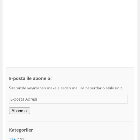
l
n
)
ı
i
r
p
)
e
n
c
e
r
e
d
e
a
ç
ı
l
ı
r
)
E-posta ile abone ol
Sitemizde yayınlanan makalelerden mail ile haberdar olabilirsiniz.
E-
posta
Adresi
Abone ol
Kategoriler
12+
(155)